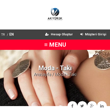
EN
Hesap Oluştur
Müşteri Girişi
TR
/
≡ MENU
Moda - Takı
Anasayfa
/ Moda - Takı