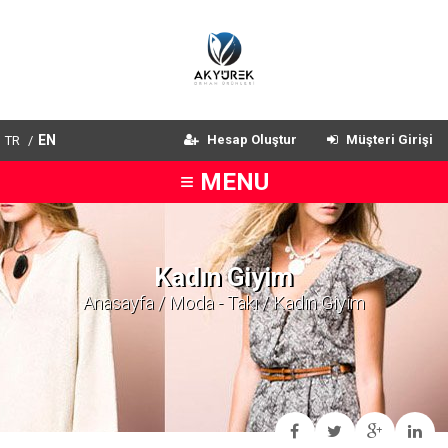
EN
Hesap Oluştur
Müşteri Girişi
TR
/
≡ MENU
Kadın Giyim
Anasayfa
/
Moda - Takı
/ Kadın Giyim