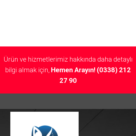
Ürün ve hizmetlerimiz hakkında daha detaylı
bilgi almak için,
Hemen Arayın! (0338) 212
27 90