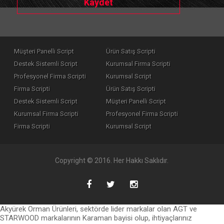
Kaydet
Müşteri Panelli Script
Ürün Satış Scripti
Destek Sistemli Script
Kurumsal Firma Scripti
Profesyonel Firma Scripti
Kurumsal Script
Firma Scripti
Ürün Satış Scripti
Destek Sistemli Script
Müşteri Panelli Script
Kurumsal Firma Scripti
Profesyonel Firma Scripti
Firma Scripti
Kurumsal Script
Copyright © 2016. Her Hakkı Saklıdır.
Akyürek Orman Ürünleri, sektörde lider markalar olan AGT ve
STARWOOD markalarının Karaman bayisi olup, ihtiyaçlarınız