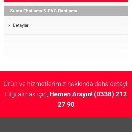
Sunta Ebatlama & PVC Bantlama
Detaylar
Ürün ve hizmetlerimiz hakkında daha detaylı
bilgi almak için,
Hemen Arayın! (0338) 212
27 90