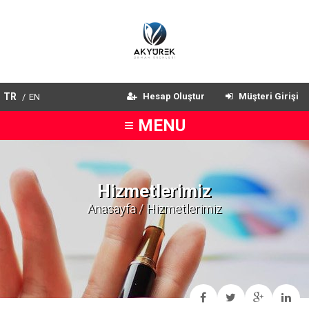
TR
Hesap Oluştur
Müşteri Girişi
/
EN
≡ MENU
Hizmetlerimiz
Anasayfa
/ Hizmetlerimiz